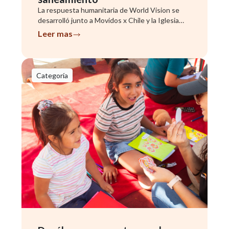
La respuesta humanitaria de World Vision se
desarrolló junto a Movidos x Chile y la Iglesia
Metodista, con foco en familias de la zona alta
Leer mas
de Coquimbo.
Categoría