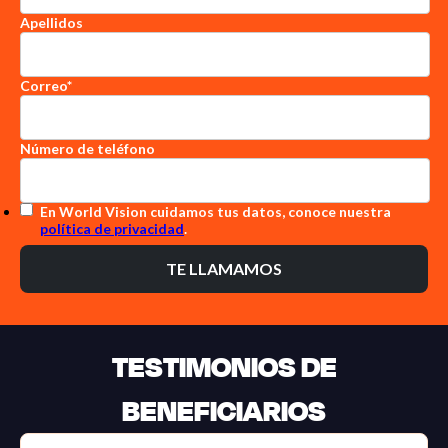
Apellidos
Correo
*
Número de teléfono
En World Vision cuidamos tus datos, conoce nuestra
política de privacidad
.
TESTIMONIOS DE
BENEFICIARIOS