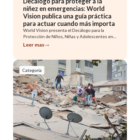
Decálogo para proteger a la
niñez en emergencias: World
Vision publica una guía práctica
para actuar cuando más importa
World Vision presenta el Decálogo para la
Protección de Niños, Niñas y Adolescentes en
Emergencias, una herramienta que adapta
Leer mas
estándares internacionales a orientaciones
concretas para municipios, establecimientos
educacionales y organizaciones comunitarias
que trabajan directamente con las familias
Categoría
afectadas.