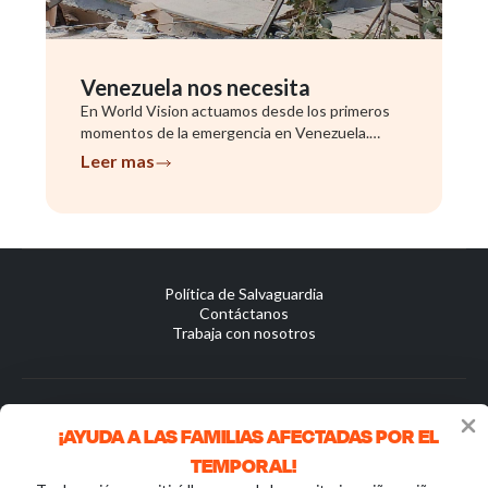
Venezuela nos necesita
En World Vision actuamos desde los primeros
momentos de la emergencia en Venezuela.
Nuestro equipo ya se encuentra evaluando las
Leer mas
necesidades de las comunidades afectadas.
Aquí puedes hacer tu donación si quieres
ayudar.
Política de Salvaguardia
Contáctanos
Trabaja con nosotros
¡AYUDA A LAS FAMILIAS AFECTADAS POR EL
World Vision Chile | Marin 0231, Providencia - Chile. +56 600 914
TEMPORAL!
0562
2024 Todos los Derechos Reservados