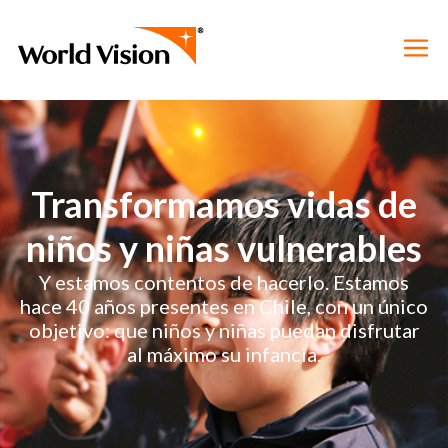
Transformamos vidas de
niños y niñas vulnerables
Y estamos contentos de hacerlo. Estamos
hace 40 años presentes en Chile, con un único
objetivo: que niños y niñas puedan disfrutar
al máximo su infancia.