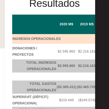
Resultados
2020 M$
2019
M$
INGRESOS OPERACIONALES
DONACIONES /
$2.595.860
$2.216.161
PROYECTOS
TOTAL INGRESOS
$2.595.860
$2.216.161
OPERACIONALES
TOTAL GASTOS
($2.385.411)
($2.465.735)
OPERACIONALES
SUPERÁVIT (DÉFICIT)
$210.449
($249.574)
OPERACIONAL