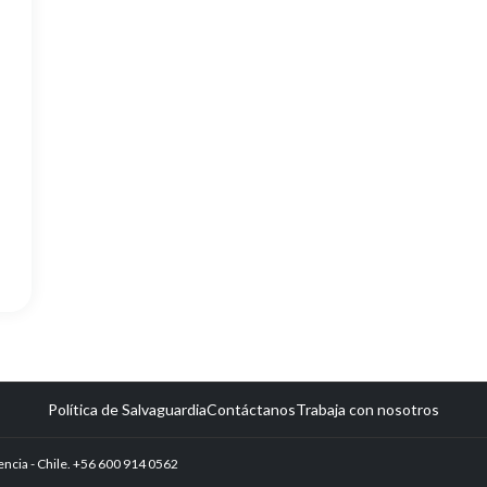
Política de Salvaguardia
Contáctanos
Trabaja con nosotros
encia - Chile. +56 600 914 0562