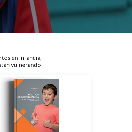
e
tos en infancia,
están vulnerando