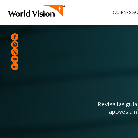
QUIÉNES S
Revisa las guí
apoyes a n