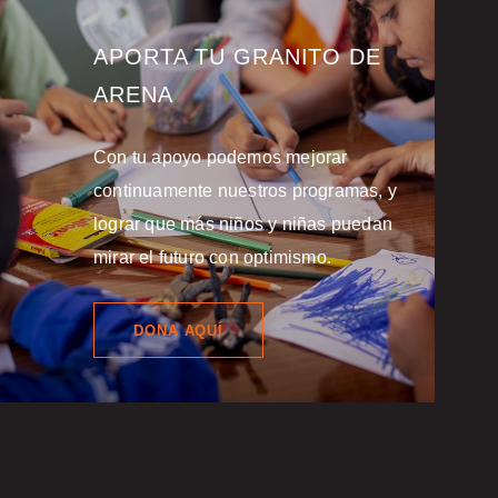
APORTA TU GRANITO DE
ARENA
Con tu apoyo podemos mejorar
continuamente nuestros programas, y
lograr que más niños y niñas puedan
mirar el futuro con optimismo.
DONA AQUÍ