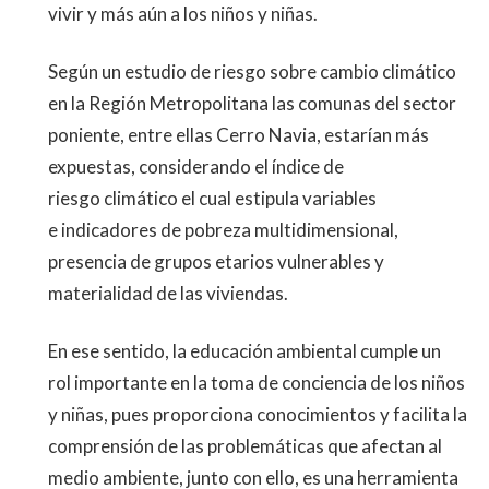
vivir y más aún a los niños y
niñas.
Según un estudio de riesgo sobre cambio climático
en la R
egión Metropolitana las comunas del sector
poniente,
entre ellas Cerro Navia, estarían más
expuestas
, considerando el índice de
riesgo
climático el cual estipula variables
e
indicadores de pobreza
multidimensional,
presencia de grupos etarios vulnerables
y
materialidad de las viviendas.
E
n ese sentido, la educación ambiental cumple un
rol
importante en la toma de conciencia de los niños
y niñas,
pues proporciona conocimientos y facilita la
comprensión
de las problemáticas que afectan al
medio ambiente, junto
con ello, es una herramienta