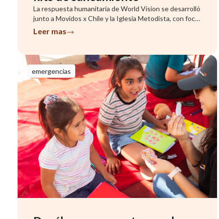
La respuesta humanitaria de World Vision se desarrolló
junto a Movidos x Chile y la Iglesia Metodista, con foco
en famil...
Leer mas
emergencias