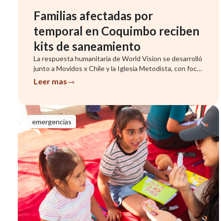
Familias afectadas por
temporal en Coquimbo reciben
kits de saneamiento
La respuesta humanitaria de World Vision se desarrolló
junto a Movidos x Chile y la Iglesia Metodista, con foco
en famil...
Leer mas
emergencias