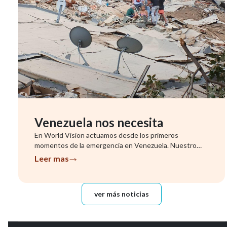
Venezuela nos necesita
En World Vision actuamos desde los primeros
momentos de la emergencia en Venezuela. Nuestro
equipo ya se encuentra evalu...
Leer mas
ver más noticias