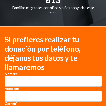
Familias migrantes con niños y niñas apoyadas este
año.
Si prefieres realizar tu
donación por teléfono,
déjanos tus datos y te
llamaremos
Nombre
Apellidos
Correo
*