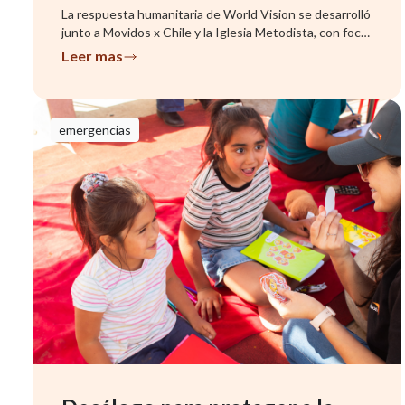
La respuesta humanitaria de World Vision se desarrolló
junto a Movidos x Chile y la Iglesia Metodista, con foco
en famil...
Leer mas
emergencias