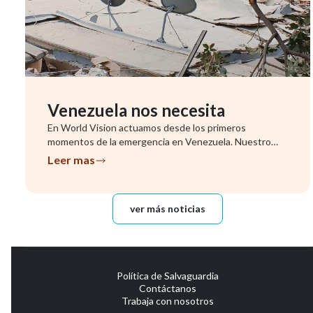
Venezuela nos necesita
En World Vision actuamos desde los primeros
momentos de la emergencia en Venezuela. Nuestro
equipo ya se encuentra evalu...
Leer mas
ver más noticias
Política de Salvaguardia
Contáctanos
Trabaja con nosotros