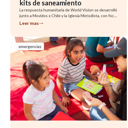
kits de saneamiento
La respuesta humanitaria de World Vision se desarrolló
junto a Movidos x Chile y la Iglesia Metodista, con foco
en famil...
Leer mas
emergencias