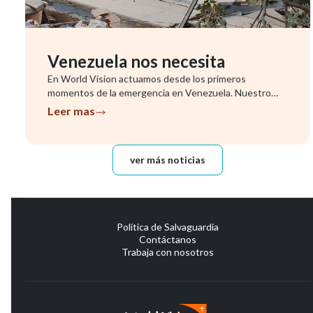
Venezuela nos necesita
En World Vision actuamos desde los primeros
momentos de la emergencia en Venezuela. Nuestro
equipo ya se encuentra evalu...
Leer mas
ver más noticias
Política de Salvaguardia
Contáctanos
Trabaja con nosotros