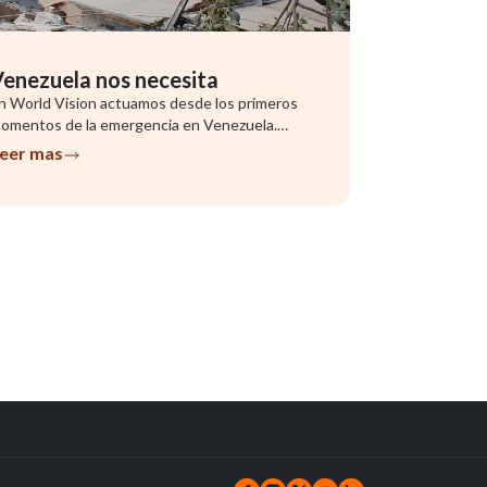
enezuela nos necesita
n World Vision actuamos desde los primeros
omentos de la emergencia en Venezuela.
uestro equipo ya se encuentra evalu...
eer mas