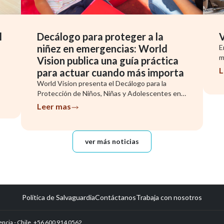
l
Decálogo para proteger a la
V
niñez en emergencias: World
E
m
Vision publica una guía práctica
N
L
para actuar cuando más importa
World Vision presenta el Decálogo para la
Protección de Niños, Niñas y Adolescentes en
Emergencias, una herramienta que ...
Leer mas
ver más noticias
Política de Salvaguardia
Contáctanos
Trabaja con nosotros
encia - Chile. +56 600 914 0562