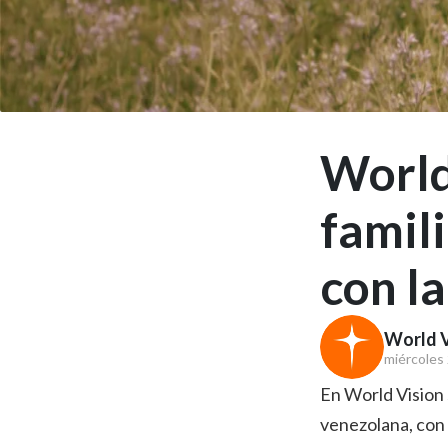
World
famil
con la
World V
miércoles 
En World Vision 
venezolana, con 