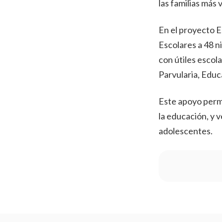
las familias más
En el proyecto E
Escolares a 48 n
con útiles escol
Parvularia, Edu
Este apoyo permi
la educación, y 
adolescentes.