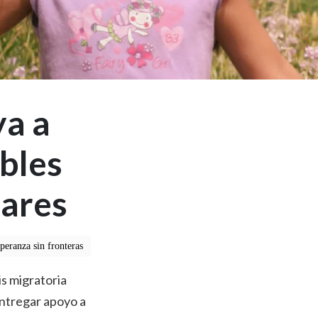
ya a
bles
lares
speranza sin fronteras
is migratoria
entregar apoyo a