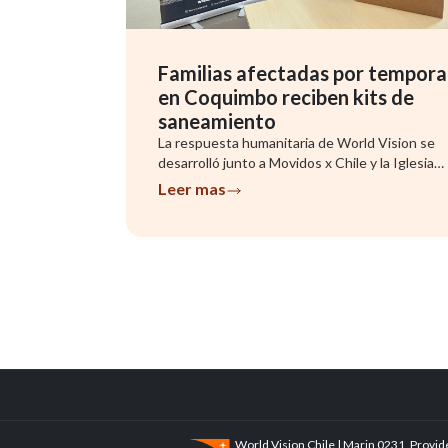
Familias afectadas por tempora
en Coquimbo reciben kits de
saneamiento
La respuesta humanitaria de World Vision se
desarrolló junto a Movidos x Chile y la Iglesia
Metodista, con foco en famil...
Leer mas
World Vision Chile | Marin 0231, Provid