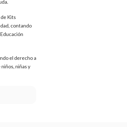
uda.
 de Kits
 edad, contando
e Educación
ando el derecho a
niños, niñas y