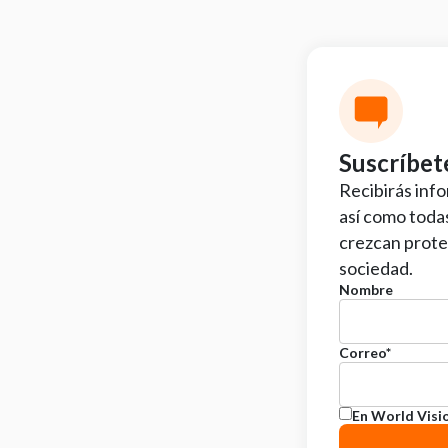
Suscríbet
Recibirás inf
así como toda
crezcan proteg
sociedad.
Nombre
Correo
*
En World Visi