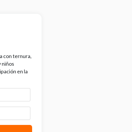
a con ternura,
y niños
ipación en la