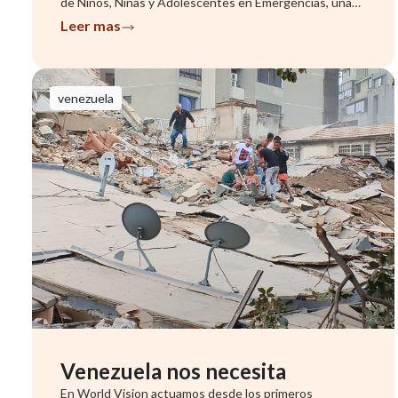
de Niños, Niñas y Adolescentes en Emergencias, una
herramienta que ...
Leer mas
venezuela
Venezuela nos necesita
En World Vision actuamos desde los primeros