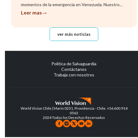
momentos de la emergencia en Venezuela. Nuestro
equipo ya se encuentra evalu...
Leer mas
ver más noticias
Política de Salvaguardia
Contáctanos
Trabaja con nosotros
World Vision Chile | Marin 0231, Providencia - Chile. +56 600 914
0562
2024 Todos los Derechos Reservados