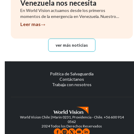
Venezuela nos necesita
En World Vision actuamos desde los primeros
momentos de la emergencia en Venezuela. Nuestro
equipo ya se encuentra evalu...
Leer mas
ver más noticias
Política de Salvaguardia
Contáctanos
Trabaja con nosotros
World Vision Chile | Marin 0231, Providencia - Chile. +56 600 914
0562
2024 Todos los Derechos Reservados