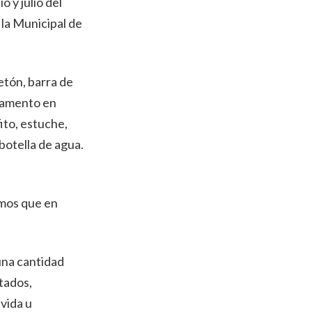
 y julio del
la Municipal de
etón, barra de
gamento en
fito, estuche,
botella de agua.
emos que en
una cantidad
tados,
vida u