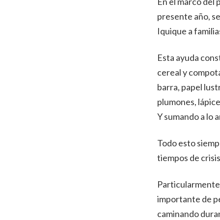
En el marco del 
presente año, se
Iquique a famili
Esta ayuda const
cereal y compot
barra, papel lust
plumones, lápice
Y sumando a lo an
Todo esto siempr
tiempos de crisi
Particularmente 
importante de pe
caminando durant