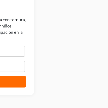
a con ternura,
y niños
ipación en la