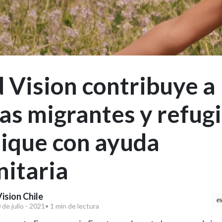
 Vision contribuye a
ias migrantes y refug
uique con ayuda
itaria
ision Chile
e
 de julio - 2021
• 1 min de lectura