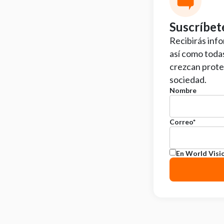
Suscríbet
Recibirás inf
así como toda
crezcan proteg
sociedad.
Nombre
Correo
*
En World Visi