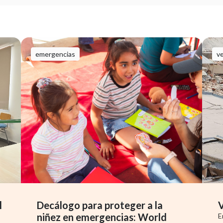
emergencias
v
l
Decálogo para proteger a la
V
niñez en emergencias: World
E