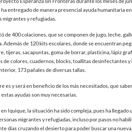
proyecto Esperanza sin Fronteras durante los meses de junio
 ha entregado de manera presencial ayuda humanitaria en 
as migrantes y refugiadas.
ó de 400 colaciones, que se componen de jugo, leche, gall
a. Además de 120 kits escolares, donde se encuentran pe
re, tijeras, sacapuntas, goma de borrar, plasticina, lápiz gra
s de colores, cuadernos, blocks, toallitas desinfectantes y 
terior, 173 pañales de diversas tallas.
e es y será en beneficio de los más necesitados, que sab
s estas ayudas son muy necesarias.
en Iquique, la situación ha sido compleja, pues ha llegado 
rsonas migrantes y refugiadas, incluso por pasos no habili
e días cruzando el desierto para poder buscar una nueva 