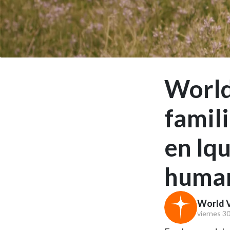
World
famil
en Iq
human
World V
viernes 30