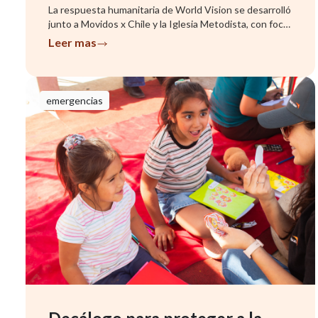
La respuesta humanitaria de World Vision se desarrolló
junto a Movidos x Chile y la Iglesia Metodista, con foco
en famil...
Leer mas
emergencias