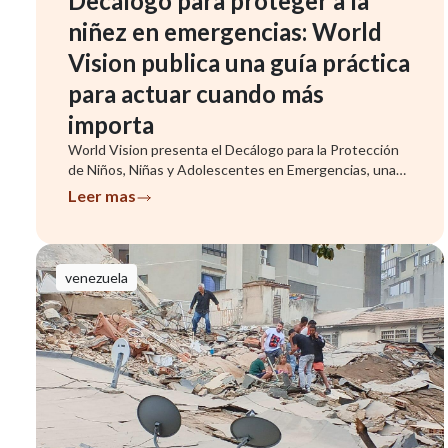
Decálogo para proteger a la
niñez en emergencias: World
Vision publica una guía práctica
para actuar cuando más
importa
World Vision presenta el Decálogo para la Protección
de Niños, Niñas y Adolescentes en Emergencias, una
herramienta que ...
Leer mas
venezuela