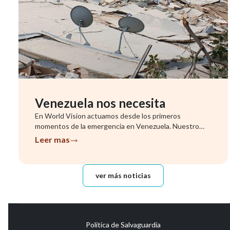
Venezuela nos necesita
En World Vision actuamos desde los primeros
momentos de la emergencia en Venezuela. Nuestro
equipo ya se encuentra evalu...
Leer mas
ver más noticias
Política de Salvaguardia