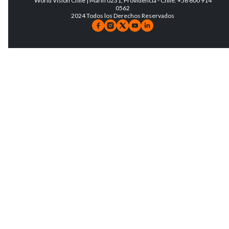
World Vision Chile | Marin 0231, Providencia - Chile. +56 600 914
0562
2024 Todos los Derechos Reservados