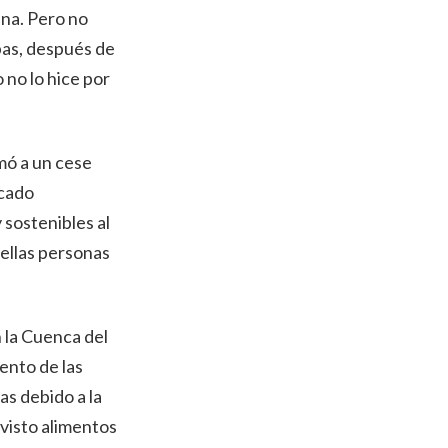
ina. Pero no
rbas, después de
 no lo hice por
mó a un cese
scado
 sostenibles al
uellas personas
 la Cuenca del
ento de las
as debido a la
ovisto alimentos