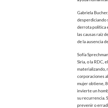
Gabriela Bucher,
desperdiciando s
derrota polític
las causas raíz 
de la ausencia d
Sofía Sprechmann
Siria, o la RDC, 
materializando, 
corporaciones a
mujer obtiene, 8
invierte un homb
su recurrencia. 
prevenir o errad