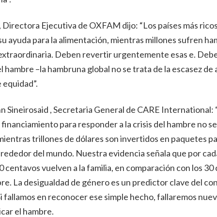
 Directora Ejecutiva de OXFAM dijo: “Los países más rico
u ayuda para la alimentación, mientras millones sufren ha
a extraordinaria. Deben revertir urgentemente esas e. De
del hambre –la hambruna global no se trata de la escasez de
e equidad”.
 Sineirosaid , Secretaria General de CARE International:
el financiamiento para responder a la crisis del hambre no s
mientras trillones de dólares son invertidos en paquetes pa
lrededor del mundo. Nuestra evidencia señala que por cad
0 centavos vuelven a la familia, en comparación con los 30
re. La desigualdad de género es un predictor clave del co
Si fallamos en reconocer ese simple hecho, fallaremos nu
icar el hambre.