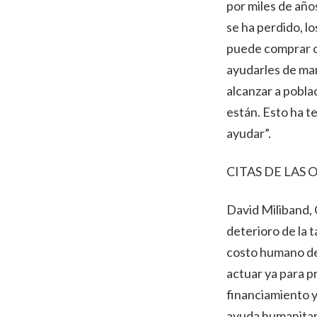
por miles de año
se ha perdido, l
puede comprar c
ayudarles de ma
alcanzar a pobl
están. Esto ha 
ayudar”.
CITAS DE LAS 
David Miliband,
deterioro de la 
costo humano de
actuar ya para p
financiamiento y
ayuda humanitari