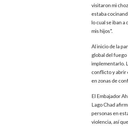
visitaron mi cho
estaba cocinando
lo cual se iban 
mis hijos”.
Al inicio de la 
global del fuego
implementarlo. L
conflicto y abri
en zonas de confl
El Embajador Ahm
Lago Chad afirmó
personas en esta
violencia, así q