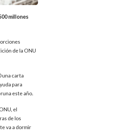
.500 millones
porciones
tición de la ONU
 una carta
ayuda para
bruna este año.
 ONU, el
as de los
te va a dormir