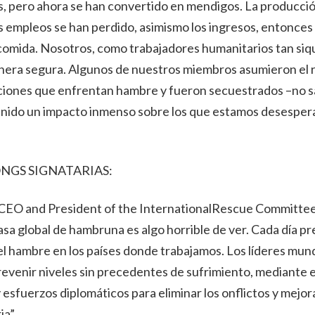
s, pero ahora se han convertido en mendigos. La producci
os empleos se han perdido, asimismo los ingresos, entonces 
omida. Nosotros, como trabajadores humanitarios tan si
nera segura. Algunos de nuestros miembros asumieron el 
aciones que enfrentan hambre y fueron secuestrados –no
tenido un impacto inmenso sobre los que estamos desesper
ONGS SIGNATARIAS:
 CEO and President of the InternationalRescue Committee,
tasa global de hambruna es algo horrible de ver. Cada día p
l hambre en los países donde trabajamos. Los líderes mun
revenir niveles sin precedentes de sufrimiento, mediante e
 esfuerzos diplomáticos para eliminar los onflictos y mejora
a”.