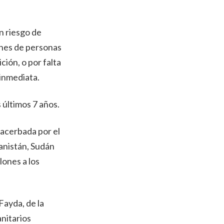
n riesgo de
ones de personas
ción, o por falta
 inmediata.
 últimos 7 años.
xacerbada por el
anistán, Sudán
llones a los
Fayda, de la
nitarios