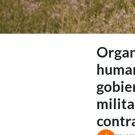
Organ
human
gobier
milita
contr