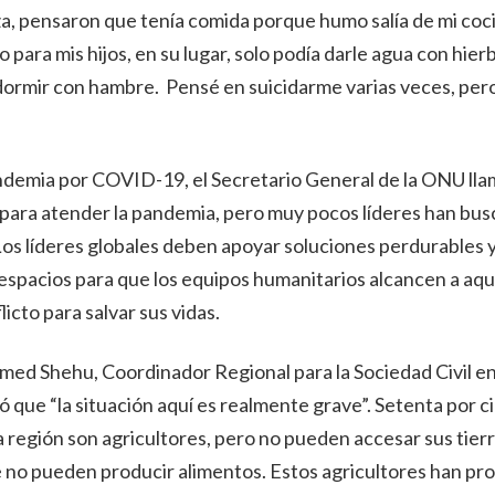
za, pensaron que tenía comida porque humo salía de mi coc
 para mis hijos, en su lugar, solo podía darle agua con hie
a dormir con hambre. Pensé en suicidarme varias veces, pero
pandemia por COVID-19, el Secretario General de la ONU lla
 para atender la pandemia, pero muy pocos líderes han bu
os líderes globales deben apoyar soluciones perdurables y
r espacios para que los equipos humanitarios alcancen a aq
icto para salvar sus vidas.
ed Shehu, Coordinador Regional para la Sociedad Civil en
 que “la situación aquí es realmente grave”. Setenta por ci
 región son agricultores, pero no pueden accesar sus tierr
ue no pueden producir alimentos. Estos agricultores han pr