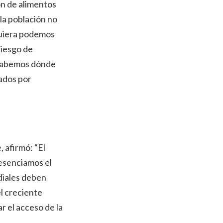
ón de alimentos
la población no
quiera podemos
riesgo de
 sabemos dónde
ados por
 afirmó: “El
resenciamos el
diales deben
l creciente
r el acceso de la