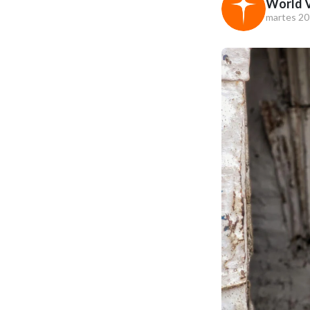
World V
martes 20 