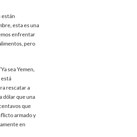
s están
mbre, esta es una
bemos enfrentar
 alimentos, pero
 “Ya sea Yemen,
e está
ra rescatar a
a dólar que una
 centavos que
nflicto armado y
evamente en