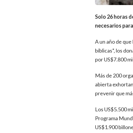
Solo 26 horas de
necesarios para
A un año de que
bíblicas”, los d
por US$7.800 mil
Más de 200 orga
abierta exhorta
prevenir que más
Los US$5.500 mil
Programa Mundia
US$1.900 billone