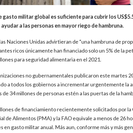
 gasto militar global es suficiente para cubrir los US$5
 ayudar a las personas en mayor riego de hambruna.
 las Naciones Unidas advirtieran de “una hambruna de pro
onantes ricos únicamente han financiado solo un 5% de la pe
lones para seguridad alimentaria en el 2021.
nizaciones no gubernamentales publicaron este martes 20
ndo a todos los gobiernos a incrementar urgentemente la 
 de 34 millones de personas estén a las puertas de la ham
lones de financiamiento recientemente solicitados por la
l de Alimentos (PMA) y la FAO equivale a menos de 26 hor
s en gasto militar anual. Más aun, conforme más y más gen