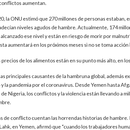
conflictos aumentan.
2020, la ONU estimó que 270 millones de personas estaban, e
padecían niveles agudos de hambre. Actualmente, 174 mill
alcanzado ese nivel y están en riesgo de morir por malnutri
esta aumentará en los próximos meses si no se toma acción
 precios de los alimentos están en su punto más alto, en los
las principales causantes de la hambruna global, además e
 y la pandemia por el coronavirus. Desde Yemen hasta Afg
e de Nigeria, los conflictos y la violencia están llevando a mi
mbre.
s de conflicto cuentan las horrendas historias de hambre. 
Lahk, en Yemen, afirmó que “cuando los trabajadores huma