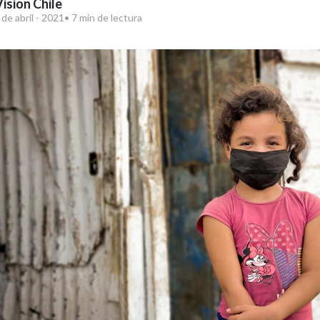
ision Chile
de abril - 2021
• 7 min de lectura