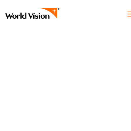
World Vision Chile
Transforma el presente de un niño o niña
vulnerable