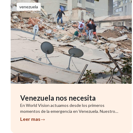
venezuela
Venezuela nos necesita
En World Vision actuamos desde los primeros
momentos de la emergencia en Venezuela. Nuestro
equipo ya se encuentra evalu...
Leer mas