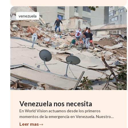
venezuela
Venezuela nos necesita
En World Vision actuamos desde los primeros
momentos de la emergencia en Venezuela. Nuestro
equipo ya se encuentra evalu...
Leer mas