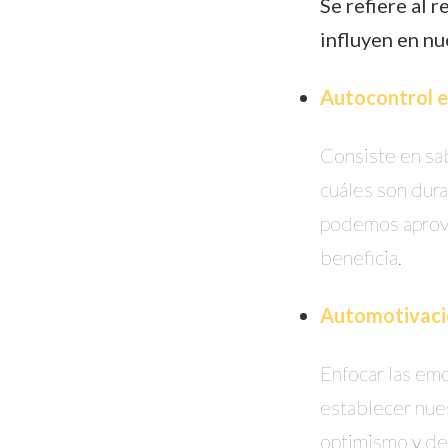
Se refiere al
influyen en nu
Autocontrol e
Consiste en sab
cuáles son dur
podemos aprove
beneficia.
Automotivaci
Enfocar las emo
establecer nues
optimismo y de 