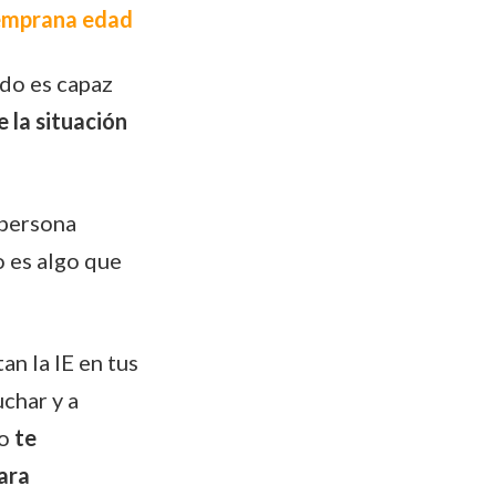
temprana edad
ndo es capaz
 la situación
 persona
o es algo que
n la IE en tus
char y a
lo
te
ara