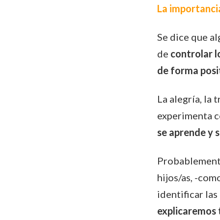
La importanci
Se dice que al
de
controlar 
de forma posi
La alegría, la
experimenta co
se aprende y s
Probablemente
hijos/as, -com
identificar la
explicaremos 