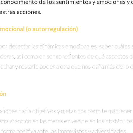
 reconocimiento de los sentimientos y emociones y
estras acciones.
mocional (o autorregulación)
er detectar las dinámicas emocionales, saber cuáles 
aderas, así como en ser conscientes de qué aspectos 
char y restarle poder a otra que nos daña más de lo 
ón
ciones hacia objetivos y metas nos permite mantener 
tra atención en las metas en vez de en los obstáculos
forma positiva ante los imprevistos y adversidades.