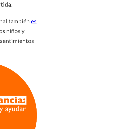
tida.
onal también
es
los niños y
 sentimientos