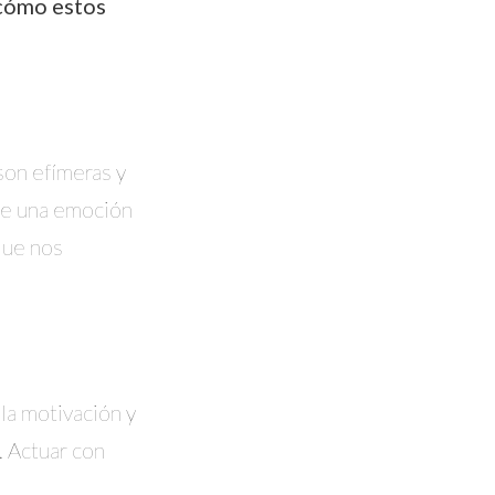
 cómo estos
son efímeras y
de una emoción
que nos
la motivación y
. Actuar con